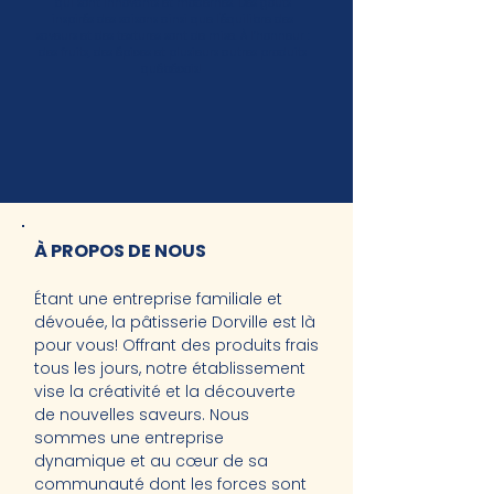
qui sont innovants et modernes. Des goûts
inspirés des saisons ainsi que l'équilibre des
saveurs et des textures sont de mise. À l’honneur :
des fruits, des épices et plusieurs autres produits
québécois!
À PROPOS DE NOUS
Étant une entreprise familiale et
dévouée, la pâtisserie Dorville est là
pour vous! Offrant des produits frais
tous les jours, notre établissement
vise la créativité et la découverte
de nouvelles saveurs. Nous
sommes une entreprise
dynamique et au cœur de sa
communauté dont les forces sont